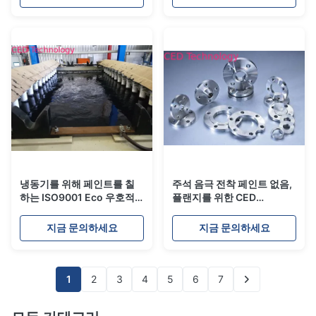
냉동기를 위해 페인트를 칠
주석 음극 전착 페인트 없음,
하는 ISO9001 Eco 우호적
플랜지를 위한 CED
캐소딕 전착
Cataphoresis 코팅
지금 문의하세요
지금 문의하세요
1
2
3
4
5
6
7