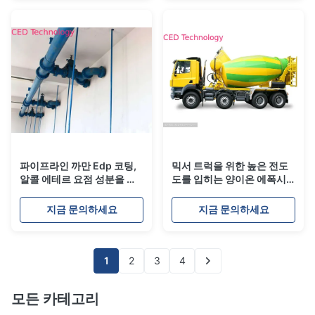
파이프라인 까만 Edp 코팅,
믹서 트럭을 위한 높은 전도
알콜 에테르 요점 성분을 가
도를 입히는 양이온 에폭시
진 전기분해 회화
전착
지금 문의하세요
지금 문의하세요
1
2
3
4
모든 카테고리