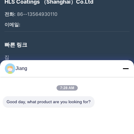
HLS Coatings （Shanghai）Co.Ltd
전화:
86--13564930110
이메일:
빠른 링크
집
제품
Jiang
비디오
VR 쇼
7:28 AM
우리 에 관한 것
Good day, what product are you looking for?
공장 투어
품질 관리
저희와 연락