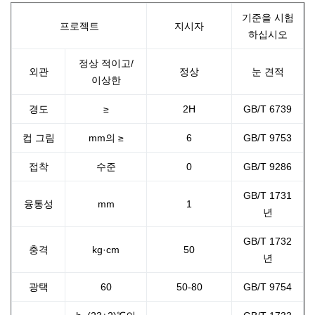
기준을 시험
프로젝트
지시자
하십시오
정상 적이고/
외관
정상
눈 견적
이상한
경도
≥
2H
GB/T 6739
컵 그림
mm의 ≥
6
GB/T 9753
접착
수준
0
GB/T 9286
GB/T 1731
융통성
mm
1
년
GB/T 1732
충격
kg·cm
50
년
광택
60
50-80
GB/T 9754