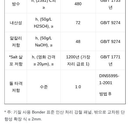
h, (23±2)℃의
GB/T 1733
방수
480
≥
년
h, (50g/L
내산성
72
GB/T 9274
H2SO4), ≥
알칼리
h, (50g/L
48
GB/T 9274
저항
NaOH), ≥
*Salt 살
h, (영화 간격
1200년 (가장
GB/T 1771
포 저항
≥ 20μm), ≥
자리 급료 1)
년
DIN55995-
1-2001
돌 타격
수준
1.0
저항
방법 B
* 주: 기질 사용 Bonder 표준 인산 처리 강철 패널, 밖으로 교차된 단
향성 확장 식 ≤ 2mm.