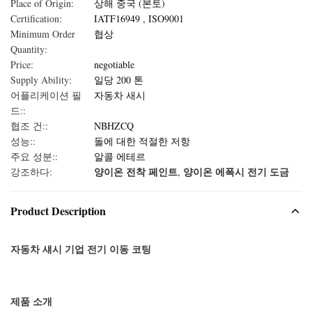
Place of Origin:
상해 중국 (본토)
Certification:
IATF16949 , ISO9001
Minimum Order
협상
Quantity:
Price:
negotiable
Supply Ability:
일당 200 톤
어플리케이션 필
자동차 새시
드::
협조 건::
NBHZCQ
성능::
돌에 대한 적절한 저항
주요 성분::
알콜 에테르
양이온 전착 페인트
양이온 에폭시 전기 도금
강조하다:
,
Product Description
자동차 섀시 기업 전기 이동 코팅
제품 소개