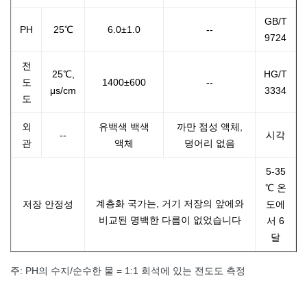
GB/T
PH
25℃
6.0±1.0
--
9724
전
25℃,
HG/T
도
1400±600
--
μs/cm
3334
도
외
유백색 백색
까만 점성 액체,
--
시각
관
액체
덩어리 없음
5-35
℃ 온
계층화 국가는, 거기 저장의 앞에와
저장 안정성
도에
비교된 명백한 다름이 없었습니다
서 6
달
주: PH의 수지/순수한 물 = 1:1 희석에 있는 전도도 측정