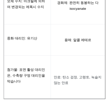
모체 수지: 아크릴에 의하
경화제: 완전히 동봉하는 다
여 변경되는 에폭시 수지
isocyanate
중화 대리인: 유기산
용매: 알콜 에테르
첨가물: 표면 활성 대리인
은, 수축량 구멍 대리인을
안료: 탄소 검정, 고령토, 녹슬지
막습니다
않는 안료