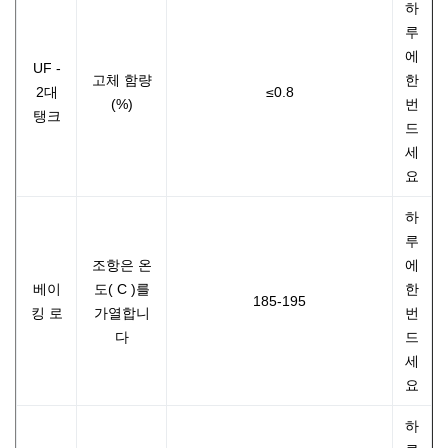
하
루
에
UF -
고체 함량
한
2대
≤0.8
(%)
번
탱크
드
세
요
하
루
조항은 온
에
베이
도( C )를
한
185-195
킹 로
가열합니
번
다
드
세
요
하