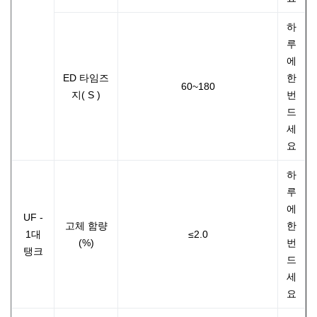
하
루
에
ED 타임즈
한
60~180
지( S )
번
드
세
요
하
루
에
UF -
고체 함량
한
1대
≤2.0
(%)
번
탱크
드
세
요