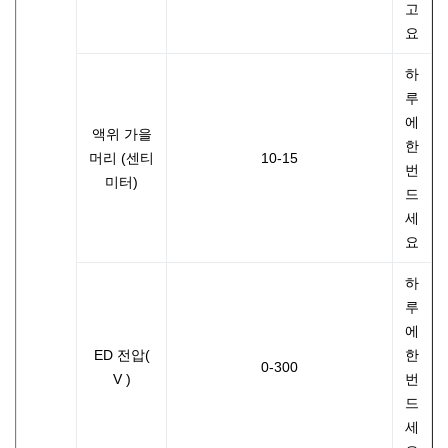
고
요
하
루
에
액위 가을
한
머리 (센티
10-15
번
미터)
드
세
요
하
루
에
ED 전압(
한
0-300
V )
번
드
세