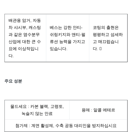
배관용 암거, 자동
차 샤시부, 캐스팅
베스는 강한 안티-
코팅의 출현은
과 같은 염수분무
쉬링키지와 앤티-펄
평평하고 섬세하
산업에 대한 큰 수
류션 능력을 가지고
고 매끄럽습니
요에 이상적입니
있습니다.
다. 
다.
주요 성분
물드세요 : 카본 블랙, 고령토,
용매 : 알콜 에테르
녹슬지 않는 안료
첨가제 : 계면 활성제, 수축 공동 대리인을 방지하십시요