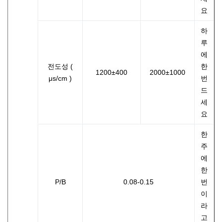
요
하
루
에
전도성 (
한
1200±400
2000±1000
μs/cm )
번
드
세
요
한
주
에
한
P/B
0.08-0.15
번
이
라
고