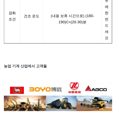
루
에
경화
한
(내용 보류 시간으로) (180-
건조 온도
조건
번
190)C×(20-30)분
드
세
요
농업 기계 산업에서 고객들