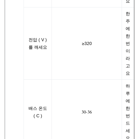
요
한
주
에
한
전압 ( V )
≥320
번
를 깨세요
이
라
고
요
하
루
에
배스 온도
한
30-36
( C )
번
드
세
요