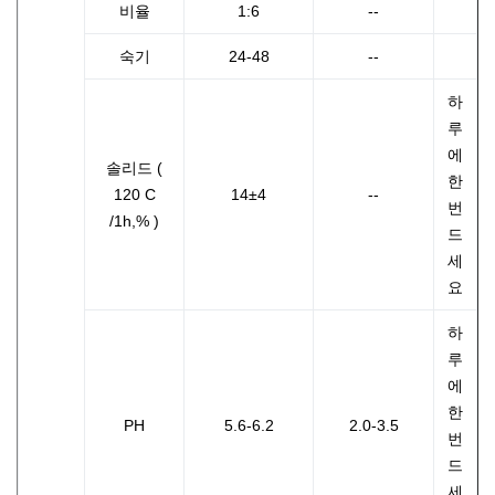
비율
1:6
--
숙기
24-48
--
하
루
에
솔리드 (
한
120 C
14±4
--
번
/1h,% )
드
세
요
하
루
에
한
PH
5.6-6.2
2.0-3.5
번
드
세