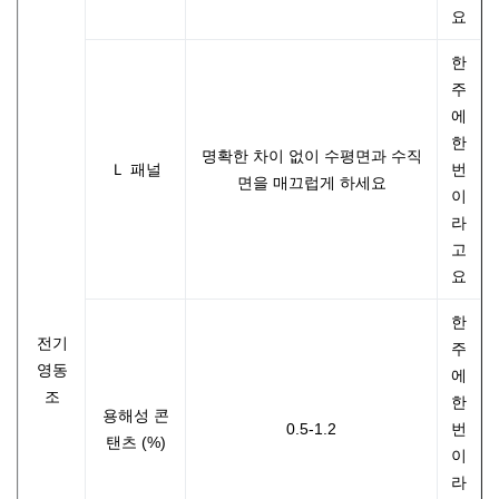
요
한
주
에
한
명확한 차이 없이 수평면과 수직
Ｌ 패널
번
면을 매끄럽게 하세요
이
라
고
요
한
전기
주
영동
에
조
한
용해성 콘
0.5-1.2
번
탠츠 (%)
이
라