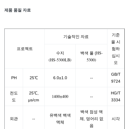
제품 품질 자료
기준
기술적인 자료
을 시
프로젝트
험하
HS-
수지
백색 풀 (
십시
(HS-5300LB)
5300)
오
GB/T
PH
25℃
6.0±1.0
--
9724
전도
25℃,
HG/T
1400±400
--
도
μs/cm
3334
백색 점성 액
유백색 백색
외관
--
체, 덩어리 없
시각
액체
음