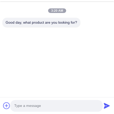
비디오
VR 쇼
3:20 AM
우리 에 관한 것
Good day, what product are you looking for?
공장 투어
품질 관리
저희와 연락
인용 을 요청 하십시오
Follow Us
©2018- HLS Coatings （Shanghai）Co.Ltd. 모두 모든 권리 보호