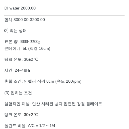
DI water 2000.00
합계 3000.00-3200.00
⑵ 익는 상태
3000~3200g
표본 양:
콘테이너: 5L (직경 16cm)
탱크 온도: 30±2 ℃
시간: 24~48Hr
혼합 조건: 임펠러 직경 8cm (속도 200rpm)
(3) 입히는 조건
실험적인 패널: 인산 처리된 냉각 압연된 강철 플레이트
탱크 온도:
30±2 ℃
폴란드 비율: A/C = 1/2 ~ 1/4