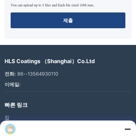
You can upload up to 5 files and Each file sized 10M max.
제출
HLS Coatings （Shanghai）Co.Ltd
전화:
86--13564930110
이메일:
빠른 링크
집
제품